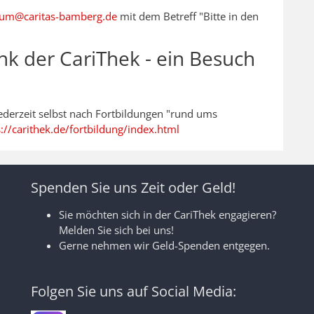
rum@caritas-bamberg.de
mit dem Betreff "Bitte in den
k der CariThek - ein Besuch
ederzeit selbst nach Fortbildungen "rund ums
s://carithek.de/fortbildung/index.html
Spenden Sie uns Zeit oder Geld!
Sie möchten sich in der CariThek engagieren?
Melden Sie sich bei uns!
Gerne nehmen wir Geld-Spenden entgegen.
Folgen Sie uns auf Social Media: