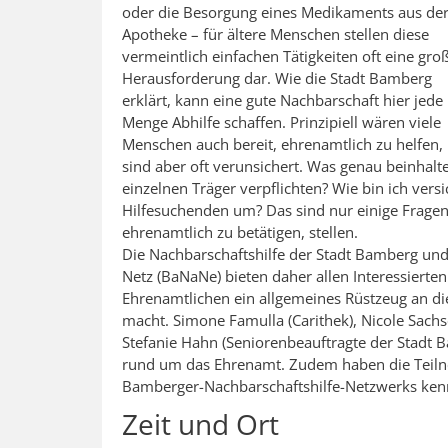
oder die Besorgung eines Medikaments aus de
Apotheke – für ältere Menschen stellen diese
vermeintlich einfachen Tätigkeiten oft eine gro
Herausforderung dar. Wie die Stadt Bamberg
erklärt, kann eine gute Nachbarschaft hier jede
Menge Abhilfe schaffen. Prinzipiell wären viele
Menschen auch bereit, ehrenamtlich zu helfen,
sind aber oft verunsichert. Was genau beinhalt
einzelnen Träger verpflichten? Wie bin ich vers
Hilfesuchenden um? Das sind nur einige Fragen,
ehrenamtlich zu betätigen, stellen.
Die Nachbarschaftshilfe der Stadt Bamberg un
Netz (BaNaNe) bieten daher allen Interessierte
Ehrenamtlichen ein allgemeines Rüstzeug an d
macht. Simone Famulla (Carithek), Nicole Sach
Stefanie Hahn (Seniorenbeauftragte der Stadt 
rund um das Ehrenamt. Zudem haben die Teiln
Bamberger-Nachbarschaftshilfe-Netzwerks ken
Zeit und Ort