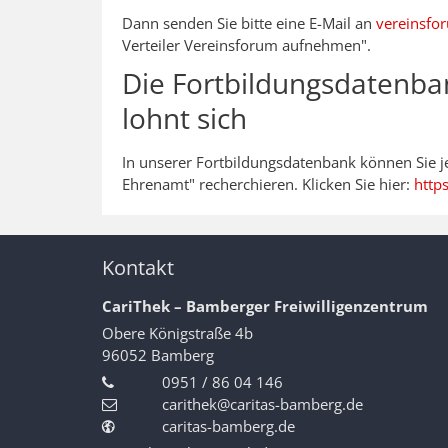
Dann senden Sie bitte eine E-Mail an
vereinsfo
Verteiler Vereinsforum aufnehmen".
Die Fortbildungsdatenban
lohnt sich
In unserer Fortbildungsdatenbank können Sie j
Ehrenamt" recherchieren. Klicken Sie hier:
http
Kontakt
CariThek – Bamberger Freiwilligenzentrum
Obere Königstraße 4b
96052
Bamberg
0951 / 86 04 146
carithek@caritas-bamberg.de
caritas-bamberg.de