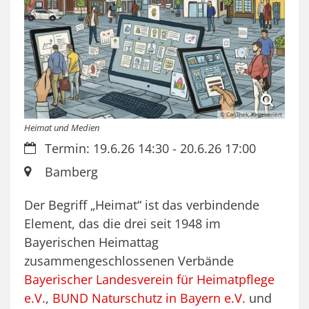
© CariThek, KI-generiert
Heimat und Medien
Datum:
Termin: 19.6.26 14:30 - 20.6.26 17:00
Ort:
Bamberg
Der Begriff „Heimat“ ist das verbindende
Element, das die drei seit 1948 im
Bayerischen Heimattag
zusammengeschlossenen Verbände
Bayerischer Landesverein für Heimatpflege
e.V.
,
BUND Naturschutz in Bayern e.V.
und